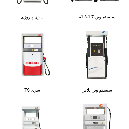
سیستم وین-1.7-1.8م
سری پیروزی
سیستم وین پلاس
سری TS