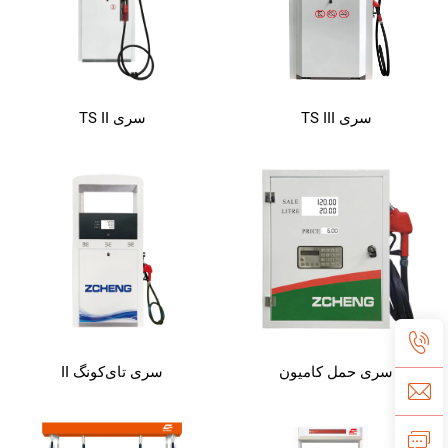
سری TS III
سری TS II
سری حمل کامیون
سری تای‌کونگ II