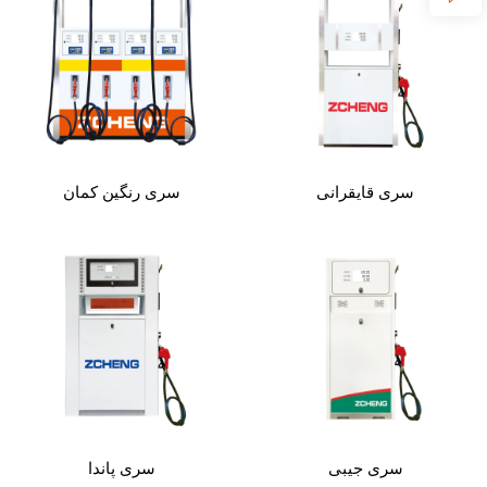
سری قایقرانی
سری رنگین کمان
سری جیبی
سری پاندا