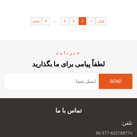
...
قبلی
1
2
3
4
9
بعدی
خبرنامه
لطفاً پیامی برای ما بگذارید
تماس با ما
تلفن:
+86-577-62218877