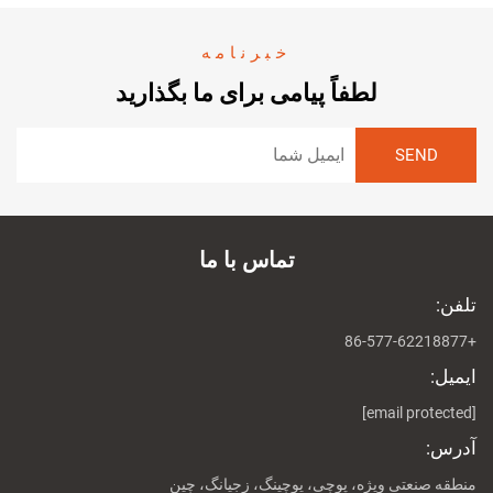
خبرنامه
لطفاً پیامی برای ما بگذارید
تماس با ما
تلفن:
+86-577-62218877
ایمیل:
[email protected]
آدرس:
منطقه صنعتی ویژه، پوچی، یوچینگ، زجیانگ، چین