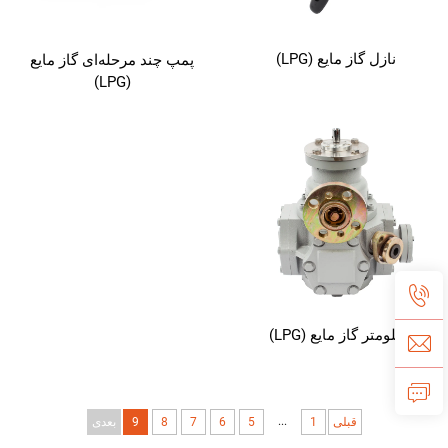
نازل گاز مایع (LPG)
پمپ چند مرحله‌ای گاز مایع
(LPG)
فلومتر گاز مایع (LPG)
...
قبلی
1
5
6
7
8
9
بعدی