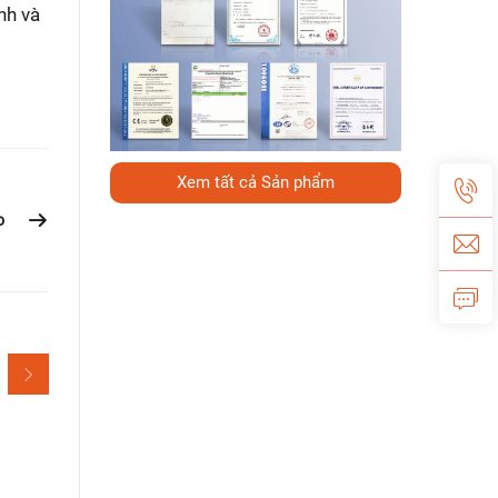
nh và
Xem tất cả Sản phẩm
o