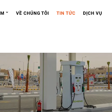
ẨM
VỀ CHÚNG TÔI
TIN TỨC
DỊCH VỤ