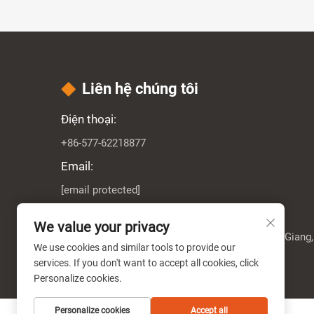
Liên hệ chúng tôi
Điện thoại:
+86-577-62218877
Email:
[email protected]
Địa chỉ:
We value your privacy
Khu Công Nghiệp Đặc Biệt, Puqi, Yueqing, Chiết Giang
We use cookies and similar tools to provide our
services. If you don't want to accept all cookies, click
Personalize cookies.
Personalize cookies
Accept all