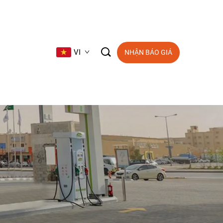

VI
NHẬN BÁO GIÁ