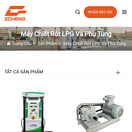

NHẬN BÁO GIÁ
Máy Chiết Rót LPG Và Phụ Tùng
Trang Chủ
>
Sản Phẩm
>
Máy Chiết Rót LPG Và Phụ Tùng
TẤT CẢ SẢN PHẨM