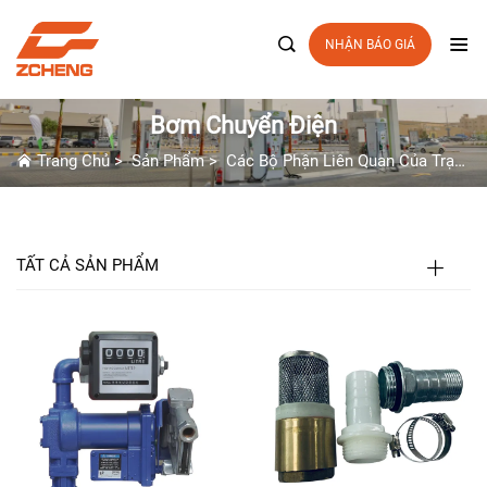

NHẬN BÁO GIÁ
Bơm Chuyển Điện
Trang Chủ
>
Sản Phẩm
>
Các Bộ Phận Liên Quan Của Trạm Xăng
TẤT CẢ SẢN PHẨM