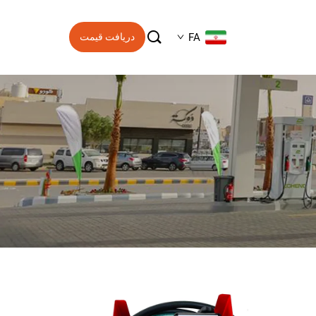

FA
دریافت قیمت