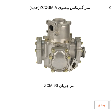
متر گیربکس بیضوی ZCOGM-A(جدید)
متر جریان ZCM-90
بعدی