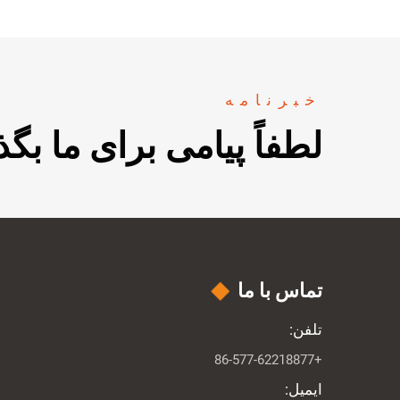
خبرنامه
لطفاً پیامی برای ما بگذ
تماس با ما
تلفن:
+86-577-62218877
ایمیل: