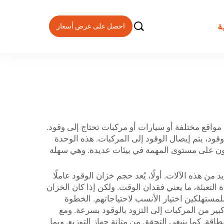

ة
احصل على عرض أسعار
 مواقع مختلفة أو سيارات أو مركبات تحتاج إلى وقود.
وقود، يتم إيصال الوقود إلى المركبات. هذه الوحدة
 أجهزة توزيع ديزل متنقلة قوية مصممة لتكون على مستوى المهمة في بيئات عديدة. وهي سهلة
من هذه الآلات. أولًا، يُعد حجم خزان الوقود عاملًا
التعبئة، ما يعني فقدان الوقت. ولكن إذا كان الخزان
ختلفة من الخزانات، بحيث يمكن للمستهلكين اختيار الأنسب لاحتياجاتهم. الخطوة
بير من المركبات إلى التزود بالوقود بسرعة. ومع
اقة. كما ينبغي التحقق من متانة جهاز التوزيع. وبما