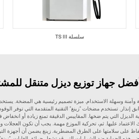
سلسلة TS III
 أفضل جهاز توزيع ديزل متنقل للمشت
آمنة وسهلة الاستخدام. ميزة تصميم رئيسية هي المضخة. يستخدم ال
إنذار. تستخدم مضخات "زينغ" التقنية المتقدمة التي توفر الوقود ف
 الديزل التي يتم ضخها. المقاييس الدقيقة تمنع زيادة أو انخفاض 
ZCHENG و دقيقة، لذا يمكنك الاعتماد عليها. ثم، تحركية الموزع مهمة. يجب أن ت
حفاظ على سلامتها على الطرق المضطربة. زينغ يضمن أن أجهزة الت
ض. هذه الحماية ضد الشرارات التي قد تشعل حرائق الغابات. "زينغ" 