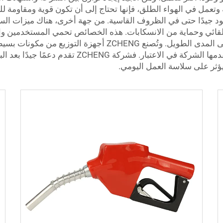
د جيدًا حتى في الظروف القاسية. من جهة أخرى، هناك ميزات السلام
ئي وحماية من الانسكابات. هذه الخصائص تحمي المستخدمين والبيئة
التي يسهل إصلاحها توفر المال وتقلل من المتاعب على المدى الط
ينبغي على المشترين بالجملة أخذ خدمة الدعم التي ت
ه يؤثر على سلاسة العمل اليومي.