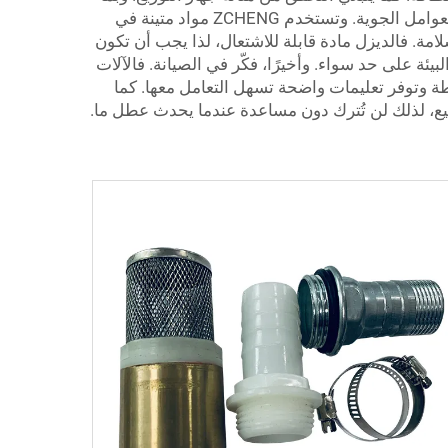
أن أجهزة توزيع الديزل المتنقلة تكون دائمًا في الحركة وتعمل في الهواء الطلق، فإنها تحتاج إلى أن تكون قوية ومقاومة للعوامل الجوية. وتستخدم ZCHENG مواد متينة في
ة. فالديزل مادة قابلة للاشتعال، لذا يجب أن تكون
 على حد سواء. وأخيرًا، فكّر في الصيانة. فالآلات
ويل. وتُصنع ZCHENG أجهزة التوزيع من مكونات بسيطة وتوفر تعليمات واضحة تسهل التعامل معها. كما
قدمها الشركة في الاعتبار. فشركة ZCHENG تقدم دعمًا جيدًا بعد البيع، لذلك لن تُترك دون مساعدة عندما يحدث عطل ما.