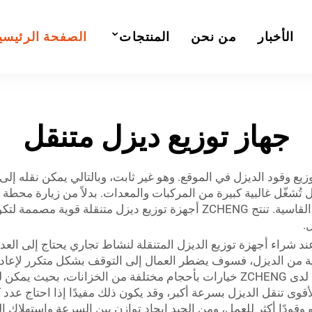
الأخبار
من نحن
المنتجات
الصفحة الرئيسي
جهاز توزيع ديزل متنقل
يع وقود الديزل في الموقع. وهو غير ثابت، وبالتالي يمكن نقله إلى
 تُشغّل غالبية كبيرة من المركبات والمعدات. بدلاً من زيارة محطة 
مناسبة تمامًا للمزارع ومواقع العمل والظروف الجوية القاسية. تنتج ZCHENG
.
د شراء أجهزة توزيع الديزل المتنقلة لنشاط تجاري يحتاج إلى العديد 
افية من الديزل، فسوف يضطر العمال إلى التوقف بشكل متكرر لإعادة 
كبيرًا جدًا، فقد يصبح ثقيلًا ويصعب نقله من مكان لآخر. لدى ZCHENG خيارات بأحجام م
وى تنقل الديزل بسرعة أكبر، وقد يكون ذلك مفيدًا إذا احتاج عدد ك
قودًا أكثر للعمل، ومن الجيد إيجاد توازن بين السرعة واستهلاك الط