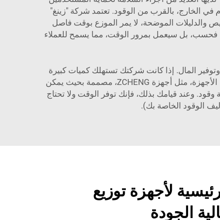
م في الخارج، بالقرب من الوقود. تعتمد شركة "زينغ"
خيص والدليلات الموضحة، لا يمر الموزع بوقت فاصل
 جيد فحسب، بل سيعمل بمرور الوقت، مما يسمح للعملاء
توفير المال. إذا كانت شركتك تستهلك كميات كبيرة
من وقود الديزل، فقد تكون أجهزة التوزيع المتنقلة بالجملة خيارًا عمليًا لإدارة الوقود بطريقة فعالة من حيث التكلفة. هذه الأجهزة، مثل أجهزة ZCHENG، مصممة بحيث يمكن
 وقود. وعند قيامك بذلك، فإنك توفر الوقت ولا تحتاج
اليف الوقود الخاصة بك).
ئيسية لأجهزة توزيع
لية الجودة