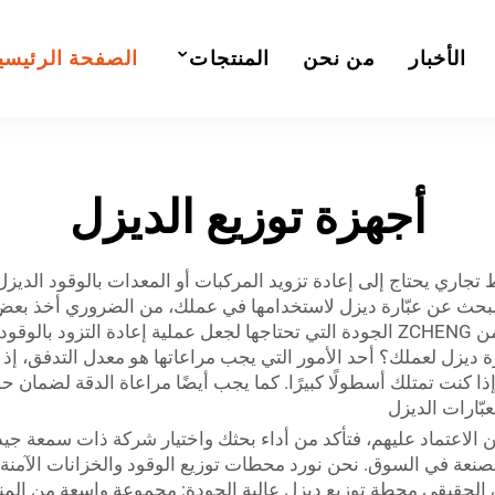
الأخبار
من نحن
المنتجات
الصفحة الرئيسي
أجهزة توزيع الديزل
اط تجاري يحتاج إلى إعادة تزويد المركبات أو المعدات بالوقود الديز
لبحث عن عبّارة ديزل لاستخدامها في عملك، من الضروري أخذ بعض ال
والمتانة، وسهولة الاستخدام. توفر لك عبّارات الديزل من ZCHENG الجودة التي تحتاجها لجعل
 ديزل لعملك؟ أحد الأمور التي يجب مراعاتها هو معدل التدفق، إذ إ
إذا كنت تمتلك أسطولًا كبيرًا. كما يجب أيضًا مراعاة الدقة لضما
ّارات الديزل
نعة في السوق. نحن نورد محطات توزيع الوقود والخزانات الآمنة
محطة توزيع ديزل عالية الجودة: مجموعة واسعة من الم