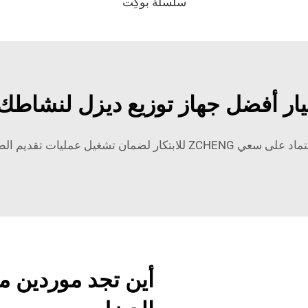
سلسلة بوكِت
يار أفضل جهاز توزيع ديزل لنشاطك
وفعالية من حيث التكلفة قدر الإمكان.
أين تجد موردين مو