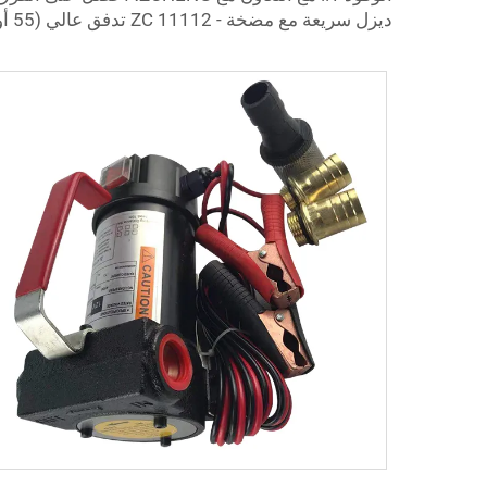
ديزل سريعة مع مضخة - ZC 11112 تدفق عالي (55 أو 90 لتر/دقيقة*)