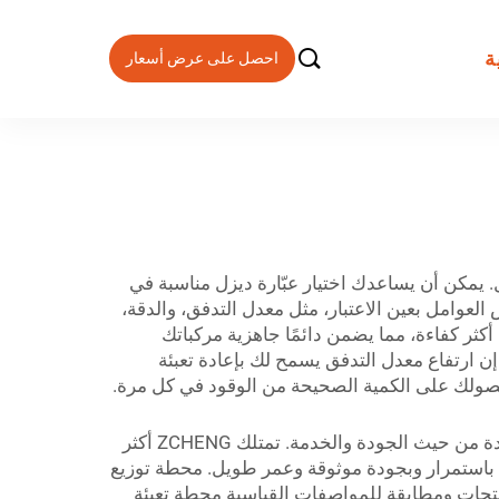

ة
احصل على عرض أسعار
ل. يمكن أن يساعدك اختيار عبّارة ديزل مناسبة في
عوامل بعين الاعتبار، مثل معدل التدفق، والدقة،
 عملية إعادة التزود بالوقود أكثر كفاءة، مما يضمن دائمًا جاهزية مركباتك
ن ارتفاع معدل التدفق يسمح لك بإعادة تعبئة
ن حصولك على الكمية الصحيحة من الوقود في كل مرة.
إذا كنت تبحث عن موردين لمحطات توزيع الديزل يمكن الاعتماد عليهم، فتأكد من أداء بحثك واختيار شركة ذات سمعة جيدة من حيث الجودة والخدمة. تمتلك ZCHENG أكثر
 باستمرار وبجودة موثوقة وعمر طويل. محطة توزيع
نتجات ومطابقة للمواصفات القياسية
محطة تعبئة