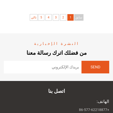
سابق
1
2
3
4
5
تالي
النشرة الإخبارية
من فضلك اترك رسالة معنا
اتصل بنا
الهاتف:
+86-577-62218877