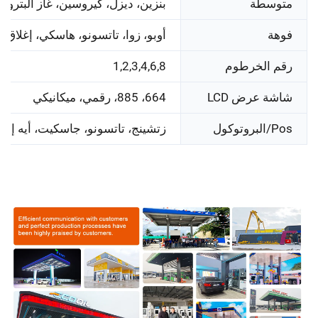
متوسطة
بنزين، ديزل، كيروسين، غاز البترول 
فوهة
أوبو، زوا، تاتسونو، هاسكي، إغلاق ت
رقم الخرطوم
1,2,3,4,6,8
شاشة عرض LCD
664، 885، رقمي، ميكانيكي
Pos/البروتوكول
زتشينج، تاتسونو، جاسكيت، أيه إف