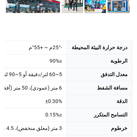
درجة حرارة البيئة المحيطة
-25°م ~ +55°م
الرطوبة
≤90%
معدل التدفق
5~60 لتر/دقيقة أو 5~90 لتر/دقيقة
مسافة الشفط
6 متر (عمودي)، 50 متر (أفقي)
الدقة
±0.30%
التسامح المتكرر
≤0.15%
خرطوم
3 متر (معلق منخفض)، 4.5 متر (معلق عالي)