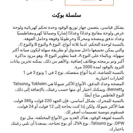
سلسلة بوكِت
بشكل قياسي، يتضمن جهاز توزيع الوقود وحدة تحكم كهربائية ولوحة
عرض ولوحة مفاتيح وعدادًا وعدادًا إشاريًا وصمامًا كهرومغناطيسيًا
وعداد تدفق ومضخة ومحركًا وخرطومًا وفوهة وحامل الفوهة.
بالنسبة لوحدة التحكم، لدينا ثلاثة أنواع، النوع A والنوع B والنوع C،
والتي يمكن تجميعها داخل صندوق أو بطريقة سهلة لتكون صيانة أكثر
سهولة. وبالبناء على النوع A، قمنا بتطوير النوع B، وهو مزود بذاكرة
أكبر وتم برمجته بوظائف إضافية. والأهم من ذلك، يمكنه تخزين بيانات
التزود بالوقود لمدة 2000 مرة.
بالنسبة للشاشة، لدينا أنواع منفصلة، نوع 2 في 1 ونوع 3 في 1
كخيارات اختيارية.
المضخة وعداد التدفق، الأنواع الأكثر شيوعًا هي Tokheim وTatsuno
وBennett، ويمكنك اختيار أي منها حسب رغبتك، بالإضافة إلى ذلك،
النوع الغاطس متاح أيضًا.
بالنسبة للمحرك، بشكل أساسي، فإن الجهد 220 فولت و380 فولت
هما الأكثر شيوعًا، ولكن إذا كنت بحاجة إلى 12 فولت أو 24 فولت،
فسنقوم بتوصية تصميمات أصغر لك.
بالنسبة لفوهة الوقود، هناك العديد من الأنواع المختلفة، مثل نوع
OPW، نوع Tatsuno، نوع ZVA، أي نوع تحتاجه، يسعدنا أن نلبي رغبتك
باختيارك.