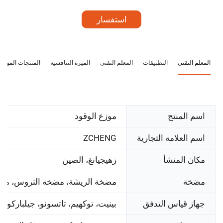
استفسار
المعلم التقني
التطبيقات
المعلم التقني
الميزة التنافسية
المنتجات الموصى
اسم المنتج
موزع الوقود
اسم العلامة التجارية
ZCHENG
مكان المنشأ
زهيجيانغ، الصين
مضخة
مضخة الريشة، مضخة التروس، مض
جهاز قياس التدفق
بينيت، توكهيم، تاتسونو، جيلباركو