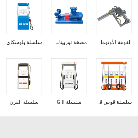
سلسلة بلوسكاي
الفوهة الأوتوماتيكية ZCN-38
مضخة توربينات الغاز المسال
سلسلة G II
سلسلة القرن
سلسلة قوس قزح