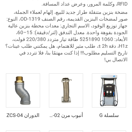
RFID، وكلمة المرور، وعرض عداد المسافة.
مضخة بنزين متنقلة طراز جديد للبيع، إلهام لعملاء الجملة،
صور لمضخات البنزين القديمة، رقم الصنف OD-1319، النوع:
جهاز توزيع الوقود، الاسم التجاري: معدات محطة بنزين عالية
الجودة بفوهة واحدة. معدل التدفق (لتر/دقيقة): 15–60،
الأبعاد: 1060
525
1890 طاقة تيار متردد 220/380 فولت،
H1z، دقة 2h ±، طلب مثير للاهتمام، هل يمكنني طلب عينات؟
تاريخ التسليم مطلوب!!! إذا كنت مهتمًا بنا، فلا تتردد في
الاتصال بي!
سلسلة G
الدوران ZCS-04
أنبوب مرن ZCFP-02