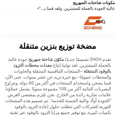
مكونات شاحنات الصهريج
عالية الجودة بالجملة للمشترين. ولقد قمنا بـ...">

مضخة توزيع بنزين متنقلة
تقدم ZHCH تصميمًا جديدًا
مكوّن شاحنة صهريج
جودة عالية
بالجملة للمشترين. لقد تولينا إنتاج
معدات محطات التزود
بالوقود المتنقلة
--المنتجات التنافسية المتنقلة والحاويات
والمحطات عمومًا-- مع خبرة تزيد عن عشر سنوات. حتى الآن،
قمنا بشحن واستخدام المنتجات في أكثر من 60 دولة، وتتراوح
البصريات الثنائية أكثر من 100 مجموعة سنويًا. يشمل عملاؤنا
علامات تجارية رائدة من الخارج. نحن نلتزم بمقتضى الغرض
"الجودة أولًا، والنية الحسنة للخدمة". تم تصميم هذه المضخات
الثورية للشركات التي تتطلب حلول إعادة التزود بالوقود
بكميات كبيرة، مع توفير جميع مزايا التزود بالوقود عبر تقنية