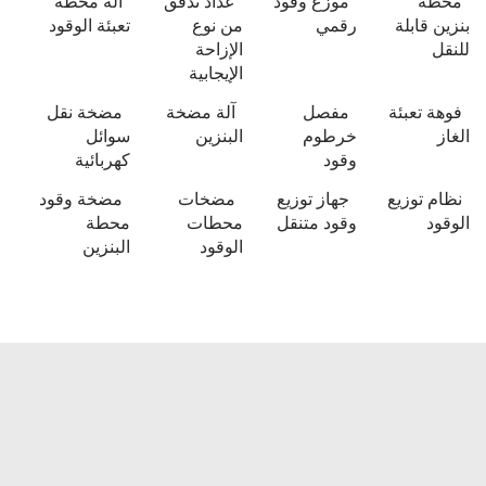
محطة
موزع وقود
عداد تدفق
آلة محطة
بنزين قابلة
رقمي
من نوع
تعبئة الوقود
للنقل
الإزاحة
الإيجابية
فوهة تعبئة
مفصل
آلة مضخة
مضخة نقل
الغاز
خرطوم
البنزين
سوائل
وقود
كهربائية
نظام توزيع
جهاز توزيع
مضخات
مضخة وقود
الوقود
وقود متنقل
محطات
محطة
الوقود
البنزين