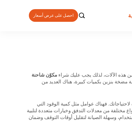

ة
احصل على عرض أسعار
من هذه الآلات، لذلك يجب عليك شراء
مكوّن شاحنة
د اختيار آلة مضخة بنزين بكميات كبيرة، هناك العديد من
احتياجاتك. فهناك عوامل مثل كمية الوقود التي
 في اليوم، وعدد العدادات التي تحتاجها، وحجم المساحة المتاحة لمحطتك للوقود. وتُعرض شركة ZCHENG بأنواع مختلفة من معدلات التدفق وخيارات متعددة لتلبية
تخدام، وسهلة الصيانة لتقليل أوقات التوقف وضمان