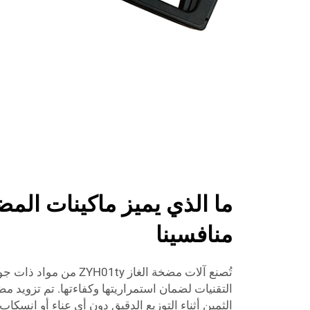
ما الذي يميز ماكينات المض
منافسينا
تُصنع آلات مضخة الغاز H01ty
التقنيات لضمان استمراريتها وكفاءتها. تم تزويد م
الثمين أثناء التوزيع الدقيق دون أي عناء أو انسكا