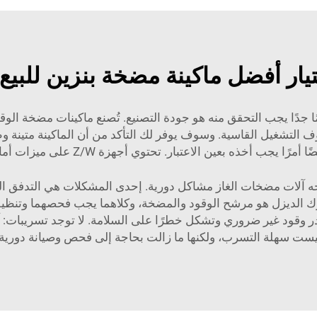
تيار أفضل ماكينة مضخة بنزين للبيع 
لتشغيل القاسية. وسوف يوفر لك التأكد من أن الماكينة متينة وطو
ين الاعتبار. تحتوي أجهزة Z/W على ميزات أمان تحمي صحة المستخدمين والبيئة.
اجه آلات مضخات الغاز مشاكل دورية. إحدى المشكلات هي التدفق 
ك الديزل هو مرشح الوقود والمضخة، وكلاهما يجب فحصهما وتنظي
ضروري وتشكل خطرًا على السلامة. لا توجد تسريبات: آلات مضخة الغاز ZCHENG 
يست سهلة التسرب، ولكنها ما زالت بحاجة إلى فحص وصيانة دورية.