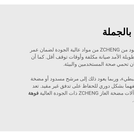
بالجملة
عند شراء ماكينة مضخة وقود بالجملة، فإن عاملًا مهمًا جدًا يجب التحقق منه هو جودة التصنيع. تُصنع ماكينات مضخة الوقود من ZCHENG من مواد عالية الجودة لضمان عمر
يلة الأمد صيانة مكلفة وأوقات توقف أقل. كما أن
البطيء، وربما يعود ذلك إلى مرشح مسدود أو مضخة
فهما بشكل دوري للحفاظ على تدفق غير مقيد. تعد
ذات الجودة العالية
فوهة