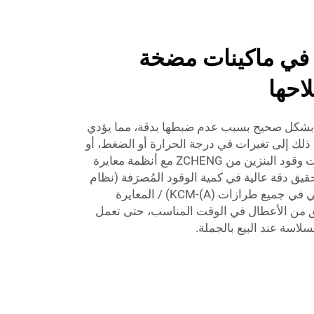
 في ماكينات مضخة
احها
خة بشكل صحيح بسبب عدم ضبطها بدقة، مما يؤدي
ذلك إلى تغيرات في درجة الحرارة أو الضغط، أو
بسبب ارتداء الجهاز. تتوفر مضخات وقود البنزين من ZCHENG مع أنظمة معايرة
قيق دقة عالية في كمية الوقود المُصرَفة (نظام
المعايرة الإلكتروني هو خيار قياسي في جميع طرازات KCM-(A)) / المعايرة
قق من الأعطال في الوقت المناسب، حتى تعمل
لاسة عند البيع بالجملة.