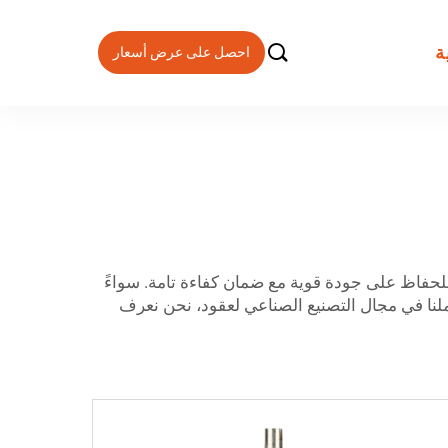

ة
احصل على عرض أسعار
منتجاتنا بدقة وتشطيبها آليًا للحفاظ على جودة قوية مع ضمان كفاءة تامة. سواءً
 توفر ميزة التخصيص الكامل. وبفضل عملنا في مجال التصنيع الصناعي لعقود، نحن نعرف