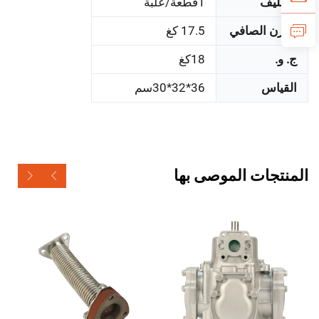
التغليف
1قطعة/علبة
الوزن الصافي
17.5 كغ
ج. و.
18كغ
القياس
36*32*30سم
المنتجات الموصى بها