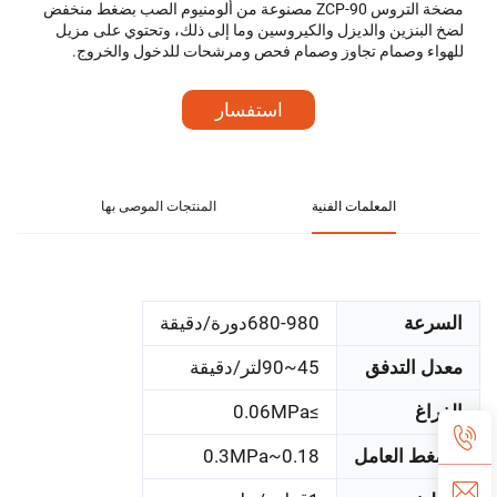
مضخة التروس ZCP-90 مصنوعة من ألومنيوم الصب بضغط منخفض
لضخ البنزين والديزل والكيروسين وما إلى ذلك، وتحتوي على مزيل
للهواء وصمام تجاوز وصمام فحص ومرشحات للدخول والخروج.
استفسار
المعلمات الفنية
المنتجات الموصى بها
السرعة
680-980دورة/دقيقة
معدل التدفق
45~90لتر/دقيقة
الفراغ
≥0.06MPa
الضغط العامل
0.18~0.3MPa