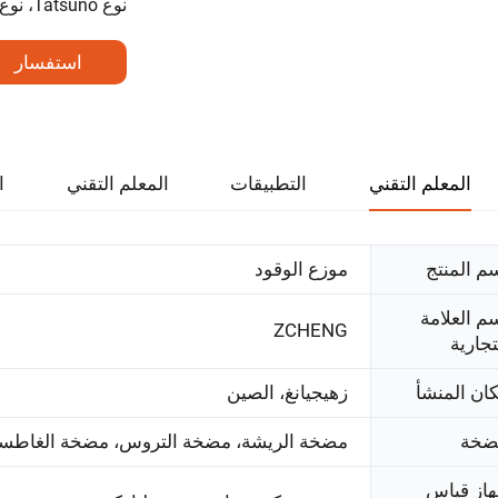
نوع Tatsuno، نوع ZVA، أي نوع تحتاجه، يسعدنا أن نلبي رغبتك باختيارك.
استفسار
المعلم التقني
التطبيقات
المعلم التقني
ا
م المنتج
موزع الوقود
م العلامة
ZCHENG
تجارية
ان المنشأ
زهيجيانغ، الصين
ضخة
مضخة الريشة، مضخة التروس، مضخة الغاطس
از قياس