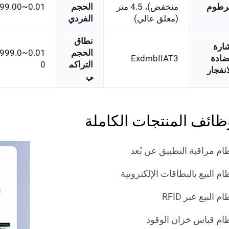
رطوم
منخفض)، 4.5 متر
الحجم
0.01~9,999.00
(معلق عالي)
الفردي
نطاق
ارة
الحجم
9,999.0
ادة
ExdmbIIAT3
التراكم
0
انفجار
ي
ظائف المنتجات الكاملة
ام مراقبة التطبيق عن بُعد
ام البيع بالبطاقات الإلكترونية
م البيع عبر RFID
ام قياس خزان الوقود