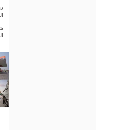
نظ
ال
ال