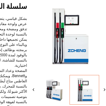
سلسلة ال
بشكل قياسي، يتضم
عرض ولوحة مفاتيح و
تدفق ومضخة ومحرك
يمكن تجميعها داخ
برمجته بوظائف إضا
بالوقود لمدة 2000 مرة.
اختيارية.
وBennett،
الغاطس متاح أيضًا
بتوصية تصميمات 