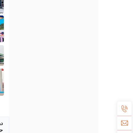
در
حر