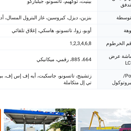
بينيت، توكهيم، تاتسونو، جيلباركو
تدفق
توسطة
بنزين، ديزل، كيروسين، غاز البترول المسال، أدي
هة
أوبو، زوا، تاتسونو، هاسكي، إغلاق تلقائي
م الخرطوم
1,2,3,4,6,8
اشة عرض
664، 885، رقمي، ميكانيكي
LC
Pos/
زتشينج، تاتسونو، جاسكيت، أيه إف إس إف، ب
بروتوكول
تي إل متكاملة