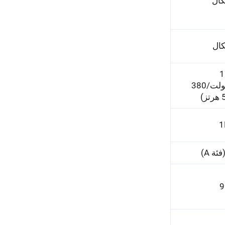
د 110
فولت/220 فولت/380
1