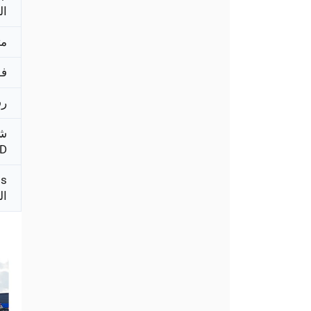
ال
م
فو
رق
ش
D
ال