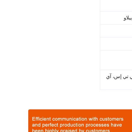
بلاو
ي تي إس، آي