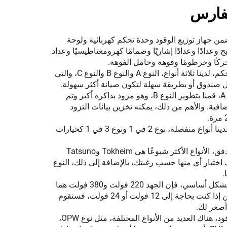
فارس
ن جهاز توزيع الوقود وحدة تحكم كهربائية ولوحة
عدادًا وعدادًا إشاريًا وصمامًا كهرومغناطيسيًا وعداد
ًا وخرطومًا وفوهة وحامل الفوهة.
بالنسبة لوحدة التحكم، لدينا ثلاثة أنواع، النوع A والنوع B والنوع C، والتي
ل صندوق أو بطريقة سهلة لتكون صيانة أكثر سهولة.
وبالبناء على النوع A، قمنا بتطوير النوع B، وهو مزود بذاكرة أكبر وتم
فية. والأهم من ذلك، يمكنه تخزين بيانات التزود
بالنسبة للشاشة، لدينا أنواع منفصلة، نوع 2 في 1 ونوع 3 في 1 كخيارات
المضخة وعداد التدفق، الأنواع الأكثر شيوعًا هي Tokheim وTatsuno
 ويمكنك اختيار أي منها حسب رغبتك، بالإضافة إلى ذلك، النوع
.
بالنسبة للمحرك، بشكل أساسي، فإن الجهد 220 فولت و380 فولت هما
الأكثر شيوعًا، ولكن إذا كنت بحاجة إلى 12 فولت أو 24 فولت، فسنقوم
أصغر لك.
بالنسبة لفوهة الوقود، هناك العديد من الأنواع المختلفة، مثل نوع OPW،