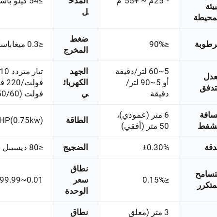
-25°م ~ +55°م
المدخ
≥54 كيلو باسكال
بيئة
ل
محيطة
ضغط
رطوبة
≤90%
≤0.3 ميغاباسكال
المخرج
5~60 لتر/دقيقة
الجهد
تيار مترد
دل
أو 5~90 لتر/
الكهربائ
تدفق
دقيقة
ي
فولت (50/60 هرتز)
افة
6 متر (عمودي)،
الطاقة
HP(0.75kw)
لشفط
50 متر (أفقي)
دقة
±0.30%
الضجيج
≤80 ديسيبل (فئة A)
نطاق
تسامح
≤0.15%
سعر
0.01~999.99
متكرر
الوحدة
3 متر (معلق
نطاق