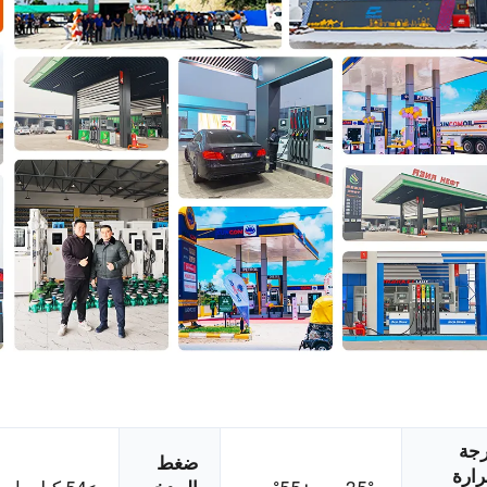
جة
ضغط
ارة