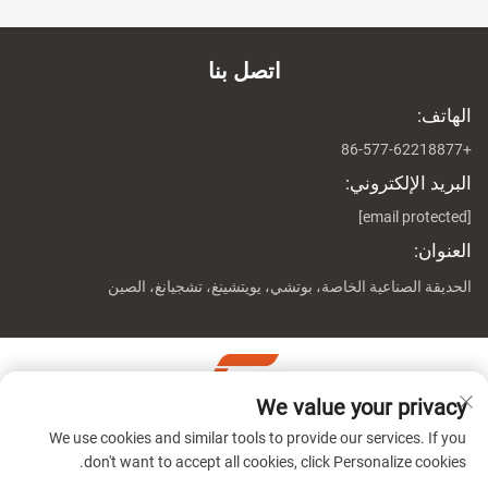
اتصل بنا
الهاتف:
+86-577-62218877
البريد الإلكتروني:
[email protected]
العنوان:
الحديقة الصناعية الخاصة، بوتشي، يويتشينغ، تشجيانغ، الصين
We value your privacy
حقوق النشر © شركة تشيجيانغ جينوين ماشين المحدودة جميع
We use cookies and similar tools to provide our services. If you
الحقوق محفوظة
سياسة الخصوصية
don't want to accept all cookies, click Personalize cookies.