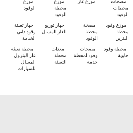
مضخات
موزع غاز
موزع
موزع
محطات
محطة
الوقود
الوقود
الوقود
موزع وقود
مضخة
جهاز توزيع
جهاز تعبئة
محطة
محطة
الغاز المسال
وقود ذاتي
البنزين
الوقود
الخدمة
محطة وقود
مضخات
معدات
محطة تعبئة
حاوية
وقود لمحطة
محطة
غاز البترول
خدمة
التعبئة
المسال
للسيارات