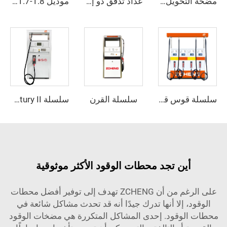
مضخة التحويل الكهربائية ZCOP-40L
عداد تدفق ذو إزاحة إيجابية ZCM-610
موديل Win - 1.7-1.8 متر
سلسلة القرن
سلسلة قوس قزح
سلسلة Century II
أين تجد محطات الوقود الأكثر موثوقية
على الرغم من أن ZCHENG تهدف إلى توفير أفضل محطات
الوقود، إلا أنها تدرك جيدًا أنه قد تحدث مشاكل شائعة في
محطات الوقود. إحدى المشاكل المتكررة هي مضخات الوقود