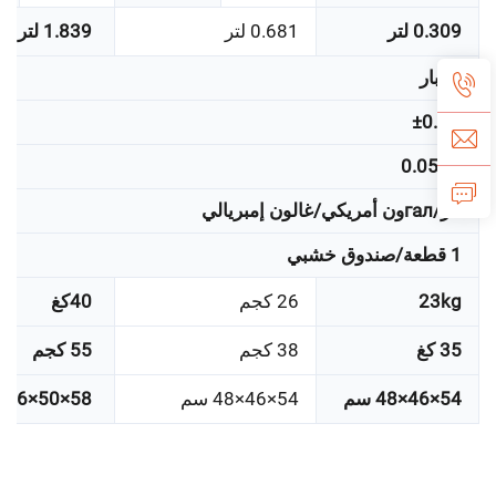
0.309 لتر
0.681 لتر
1.839 لتر
20بار
±0.2%
≤0.05%
لتر/галون أمريكي/غالون إمبريالي
1 قطعة/صندوق خشبي
23kg
26 كجم
40كغ
35 كغ
38 كجم
55 كجم
54×46×48 سم
54×46×48 سم
58×50×56 سم