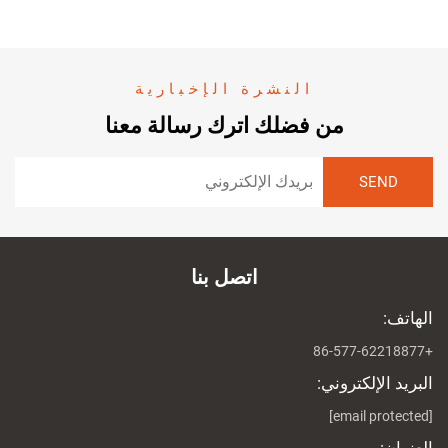
النشرة الإخبارية
من فضلك اترك رسالة معنا
اتصل بنا
الهاتف:
+86-577-62218877
البريد الإلكتروني:
[email protected]
العنوان: