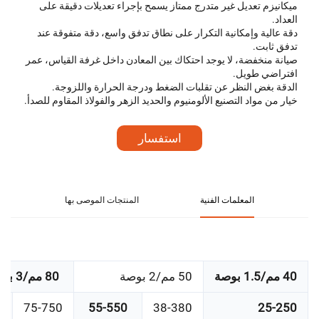
ميكانيزم تعديل غير متدرج ممتاز يسمح بإجراء تعديلات دقيقة على
العداد.
دقة عالية وإمكانية التكرار على نطاق تدفق واسع، دقة متفوقة عند
تدفق ثابت.
صيانة منخفضة، لا يوجد احتكاك بين المعادن داخل غرفة القياس، عمر
افتراضي طويل.
الدقة بغض النظر عن تقلبات الضغط ودرجة الحرارة واللزوجة.
خيار من مواد التصنيع الألومنيوم والحديد الزهر والفولاذ المقاوم للصدأ.
استفسار
المعلمات الفنية
المنتجات الموصى بها
40 مم/1.5 بوصة
50 مم/2 بوصة
80 مم/3 بوصة
75-750
55-550
38-380
25-250