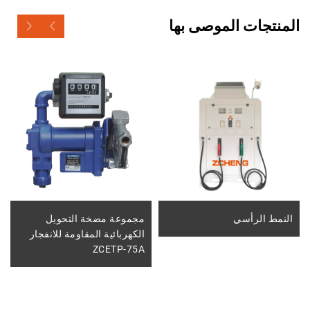
المنتجات الموصى بها
النمط الرأسي
مجموعة مضخة التحويل
الكهربائية المقاومة للانفجار
ZCETP-75A