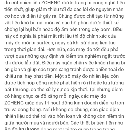
đo cột nhiên liệu ZCHENG được trang bị công nghệ tiên
tiến nhất, giúp giảm thiểu tối đa các lỗi do nguyên nhân
cơ học và điện tử gây ra. Chúng được chế tạo từ những
vật liệu khó bị mài mòn và các bộ phận được thiết kế
chống lại bụi bẩn hoặc độ ẩm bên trong cây bơm. Điều
này có nghĩa là phải mất rất lâu thì độ chính xác của
máy đo mới bị sai lệch, ngay cả khi sử dụng liên tục
trong thời gian dài. Hơn nữa, các máy đo tốt đều phải
vượt qua những quy định và kiểm tra nghiêm ngặt trước
khi được lắp đặt. Điều này ngăn chặn việc khách hàng bị
ăn gian và giúp các trạm xăng tránh được phiền toái do
khiếu nại hay phạt tiền. Một số máy đo nhiên liệu còn
được tích hợp công nghệ phát hiện rò rỉ hoặc lưu lượng
bất thường, có thể xử lý sự cố kịp thời. Tại những điểm
có hàng chục xe đổ xăng mỗi ngày, các máy đo
ZCHENG giúp duy trì hoạt động kinh doanh diễn ra trơn
tru và công bằng. Nếu không có chúng, các giao dịch
nhiên liệu có thể rơi vào hỗn loạn và không còn niềm tin
giữa người mua và người bán. Các thiết bị tiên tiến như
Bộ đo lưu lượng
đóng một vai trò quan trọng trong