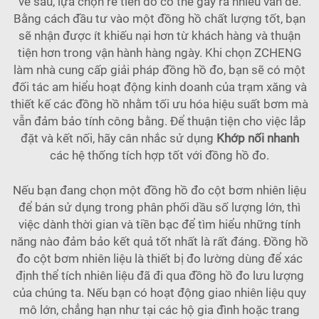
về sau, lựa chọn rẻ tiền đó có thể gây ra nhiều vấn đề.
Bằng cách đầu tư vào một đồng hồ chất lượng tốt, bạn
sẽ nhận được ít khiếu nại hơn từ khách hàng và thuận
tiện hơn trong vận hành hàng ngày. Khi chọn ZCHENG
làm nhà cung cấp giải pháp đồng hồ đo, bạn sẽ có một
đối tác am hiểu hoạt động kinh doanh của trạm xăng và
thiết kế các đồng hồ nhằm tối ưu hóa hiệu suất bơm mà
vẫn đảm bảo tính công bằng. Để thuận tiện cho việc lắp
đặt và kết nối, hãy cân nhắc sử dụng
Khớp nối nhanh
các hệ thống tích hợp tốt với đồng hồ đo.
Nếu bạn đang chọn một đồng hồ đo cột bơm nhiên liệu
để bán sử dụng trong phân phối dầu số lượng lớn, thì
việc dành thời gian và tiền bạc để tìm hiểu những tính
năng nào đảm bảo kết quả tốt nhất là rất đáng. Đồng hồ
đo cột bơm nhiên liệu là thiết bị đo lường dùng để xác
định thể tích nhiên liệu đã đi qua đồng hồ đo lưu lượng
của chúng ta. Nếu bạn có hoạt động giao nhiên liệu quy
mô lớn, chẳng hạn như tại các hộ gia đình hoặc trang