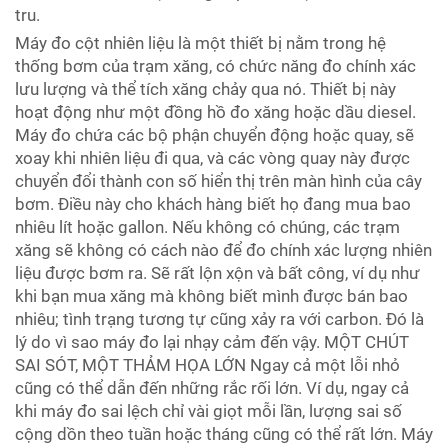
tru.
Máy đo cột nhiên liệu là một thiết bị nằm trong hệ
thống bơm của trạm xăng, có chức năng đo chính xác
lưu lượng và thể tích xăng chảy qua nó. Thiết bị này
hoạt động như một đồng hồ đo xăng hoặc dầu diesel.
Máy đo chứa các bộ phận chuyển động hoặc quay, sẽ
xoay khi nhiên liệu đi qua, và các vòng quay này được
chuyển đổi thành con số hiển thị trên màn hình của cây
bơm. Điều này cho khách hàng biết họ đang mua bao
nhiêu lít hoặc gallon. Nếu không có chúng, các trạm
xăng sẽ không có cách nào để đo chính xác lượng nhiên
liệu được bơm ra. Sẽ rất lộn xộn và bất công, ví dụ như
khi bạn mua xăng mà không biết mình được bán bao
nhiêu; tình trạng tương tự cũng xảy ra với carbon. Đó là
lý do vì sao máy đo lại nhạy cảm đến vậy. MỘT CHÚT
SAI SÓT, MỘT THẢM HỌA LỚN Ngay cả một lỗi nhỏ
cũng có thể dẫn đến những rắc rối lớn. Ví dụ, ngay cả
khi máy đo sai lệch chỉ vài giọt mỗi lần, lượng sai số
cộng dồn theo tuần hoặc tháng cũng có thể rất lớn. Máy