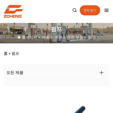

견적 받기
펌프
홈페이지
>
제품
>
주유소 관련 부품
>
펌프
홈 >
펌프
모든 제품