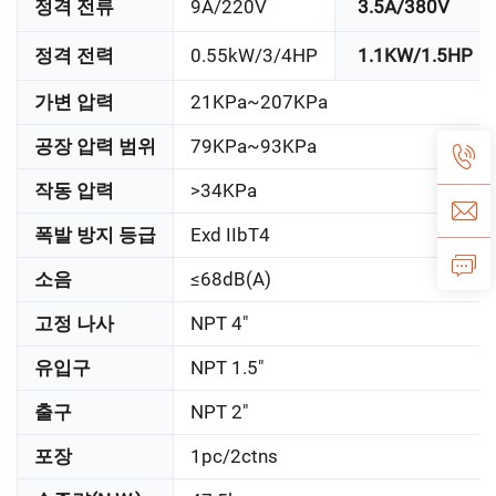
정격 전류
9A/220V
3.5A/380V
정격 전력
0.55kW/3/4HP
1.1KW/1.5HP
가변 압력
21KPa~207KPa
공장 압력 범위
79KPa~93KPa
작동 압력
>34KPa
폭발 방지 등급
Exd IIbT4
소음
≤68dB(A)
고정 나사
NPT 4"
유입구
NPT 1.5"
출구
NPT 2"
포장
1pc/2ctns