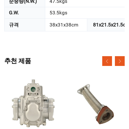
순중량(N.W.)
47.5kgs
G.W.
53.5kgs
규격
38x31x38cm
81x21.5x21.5c
추천 제품