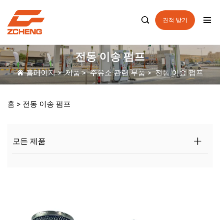

견적 받기
전동 이송 펌프
홈페이지
>
제품
>
주유소 관련 부품
>
전동 이송 펌프
홈 >
전동 이송 펌프
모든 제품