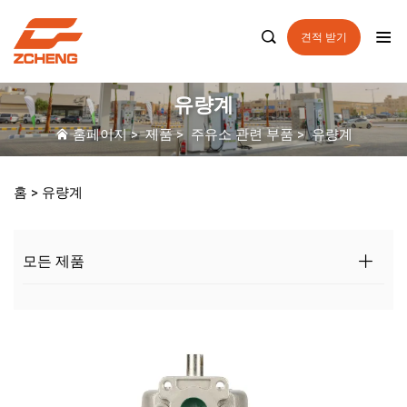

견적 받기
유량계
홈페이지
>
제품
>
주유소 관련 부품
>
유량계
홈 >
유량계
모든 제품