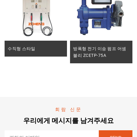
수직형 스타일
방폭형 전기 이송 펌프 어셈
블리 ZCETP-75A
회람 신문
우리에게 메시지를 남겨주세요