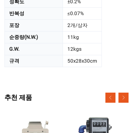
정확도
±0.2%
반복성
≤0.07%
포장
2개/상자
순중량(N.W.)
11kg
G.W.
12kgs
규격
50x28x30cm
추천 제품