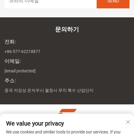
문의하기
전화:
+86-577-62218877
이메일:
[email protected]
주소:
중국 저장성 온저우시 월청시 푸치 특수 산업단지
We value your privacy
저작권 © 절강 진천 머신 유한회사 모든 권리 보유
개인정보 처
We use cookies and similar tools to provide our services. If you