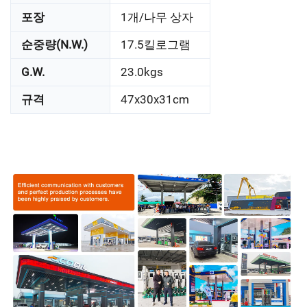
포장
1개/나무 상자
순중량(N.W.)
17.5킬로그램
G.W.
23.0kgs
규격
47x30x31cm