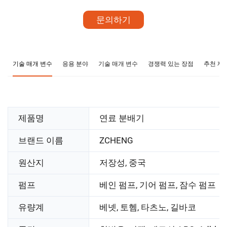
문의하기
기술 매개 변수
응용 분야
기술 매개 변수
경쟁력 있는 장점
추천 제
제품명
연료 분배기
브랜드 이름
ZCHENG
원산지
저장성, 중국
펌프
베인 펌프, 기어 펌프, 잠수 펌프
유량계
베넷, 토헴, 타츠노, 길바코