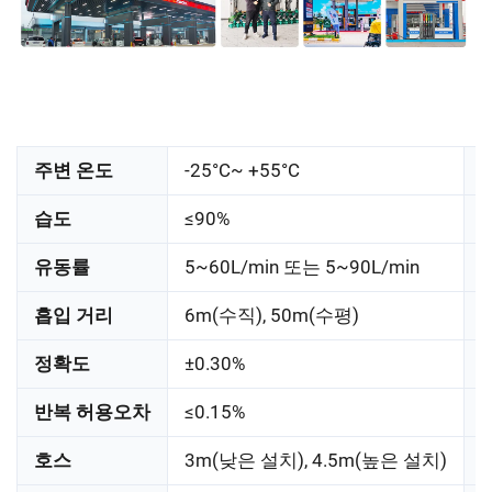
주변 온도
-25°C~ +55°C
습도
≤90%
유동률
5~60L/min 또는 5~90L/min
흡입 거리
6m(수직), 50m(수평)
정확도
±0.30%
반복 허용오차
≤0.15%
호스
3m(낮은 설치), 4.5m(높은 설치)