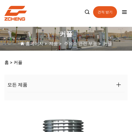

견적 받기
커플
홈페이지
>
제품
>
주유소 관련 부품
>
커플
홈 >
커플
모든 제품