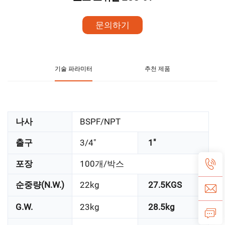
문의하기
기술 파라미터
추천 제품
나사
BSPF/NPT
출구
3/4"
1"
포장
100개/박스
순중량(N.W.)
22kg
27.5KGS
G.W.
23kg
28.5kg