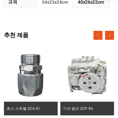
규격
34x23x24cm
40x26x22cm
추천 제품
호스 스위블 ZCS-01
기어 펌프 ZCP-90