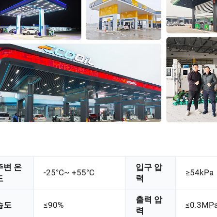
주변 온
입구 압
-25°C~ +55°C
≥54kPa
도
력
출력 압
습도
≤90%
≤0.3MP
력