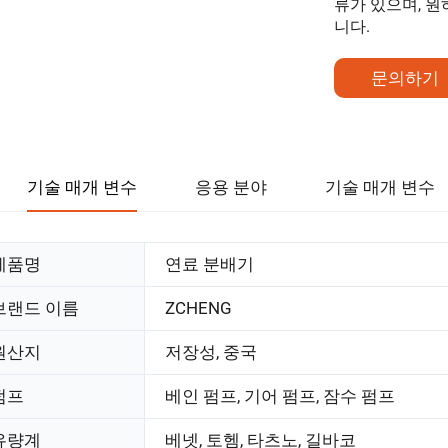
류가 있으며, 
니다.
문의하기
기술 매개 변수
응용 분야
기술 매개 변수
제품명
연료 분배기
브랜드 이름
ZCHENG
원산지
저장성, 중국
펌프
베인 펌프, 기어 펌프, 잠수 펌프
유량계
베넷, 토헴, 타츠노, 길바코