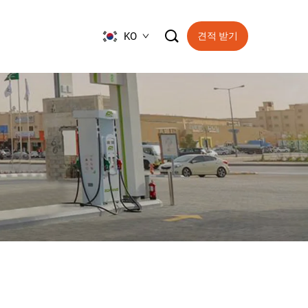

KO
견적 받기