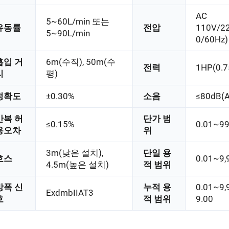
AC
5~60L/min 또는
유동률
전압
110V/2
5~90L/min
0/60Hz)
흡입 거
6m(수직), 50m(수
전력
1HP(0.
리
평)
정확도
±0.30%
소음
≤80dB(
반복 허
단가 범
≤0.15%
0.01~99
용오차
위
3m(낮은 설치),
단일 용
호스
0.01~9,
4.5m(높은 설치)
적 범위
방폭 신
누적 용
0.01~9,
ExdmbIIAT3
호
적 범위
9.00