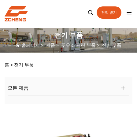

견적 받기
전기 부품
홈페이지
>
제품
>
주유소 관련 부품
>
전기 부품
홈 >
전기 부품
모든 제품