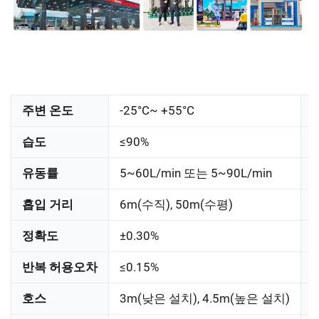
주변 온도
-25°C~ +55°C
습도
≤90%
유동률
5~60L/min 또는 5~90L/min
흡입 거리
6m(수직), 50m(수평)
정확도
±0.30%
반복 허용오차
≤0.15%
호스
3m(낮은 설치), 4.5m(높은 설치)