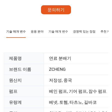
문의하기
기술 매개 변수
응용 분야
기술 매개 변수
경쟁력 있는 장점
추천 제
제품명
연료 분배기
브랜드 이름
ZCHENG
원산지
저장성, 중국
펌프
베인 펌프, 기어 펌프, 잠수 펌프
유량계
베넷, 토헴, 타츠노, 길바코