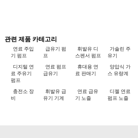
관련 제품 카테고리
연료 주입
급유기 펌
휘발유 디
가솔린 주
기 펌프
프
스펜서 펌프
유기
디지털 연
연료 펌프
휴대용 연
양압식 가
료 주유기
급유기
료 판매기
스 유량계
펌프
충전소 장
휘발유 급
연료 급유
디젤 연료
비
유기 기계
기 노즐
펌프 노즐