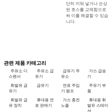
단히 끼워 넣거나 손상
된 호스를 교체함으로
써 이를 해결할 수 있습
니다.
관련 제품 카테고리
주유소 디
주유소 급
급유기 주
가스 급송
스펜서
유기
유소
기
휘발유 급
급유기
연료 주입
주유기 부
유기
기 펌프
품
휘발유 급
휴대용 연
가스 충전
휴대용 휘
유 장치
료 판매기
노즐
발유 스테이
션