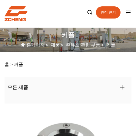

견적 받기
커플
홈페이지
>
제품
>
주유소 관련 부품
>
커플
홈 >
커플
모든 제품