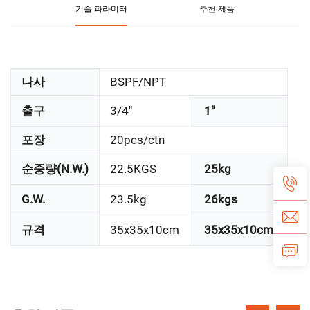
기술 파라미터
추천 제품
나사
BSPF/NPT
출구
3/4"
1"
포장
20pcs/ctn
순중량(N.W.)
22.5KGS
25kg
G.W.
23.5kg
26kgs
규격
35x35x10cm
35x35x10cm