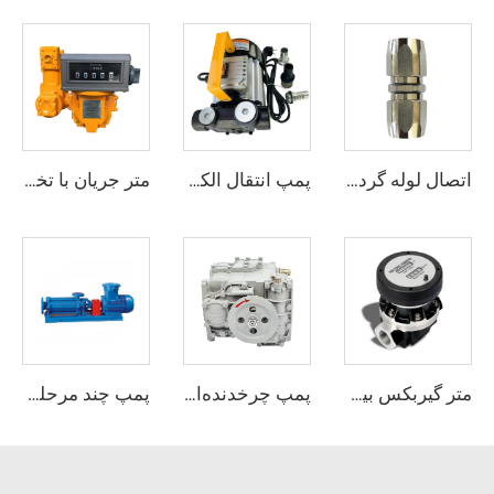
اتصال لوله گردان ZCS-03
پمپ انتقال الکتریکی ZCOP-60L
متر جریان با تخلیه مثبت ZCM-610
متر گیربکس بیضوی ZCOGM-A
پمپ چرخدنده‌ای ZCP-90
پمپ چند مرحله‌ای گاز مایع (LPG)