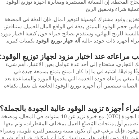
جاح المحطة. إن الصيانة المستمرة ومعايرة أجهزة توزيع الوقود
لية شراء وتحقيق الربح.
خزين وقود مشترك كوسيلة لتوفير المال، فإن الدقة في المضخة
ياس حجم الوقود المنبثق بدقة في الواقع المال للعميل. ستناقش
بالنسبة للربح النهائي، وستقدم نصائح خبراء حول كيفية اختيار مورد
شراء أجهزة ذات جودة عالية
آلة جهاز توزيع الوقود
بكميات كبيرة.
ب مراعاته عند اختيار مزود لجهاز توزيع الوقود:
ك التجاري، ستحتاج إلى أخذ عدة عوامل بعين الاعتبار. أهم شيء
ًا ودقيقًا. اشتبه في ما إذا كان المنتج يتمتع بسمعة جيدة في
ما ينبغي مراعاة جودة الخدمة التي يقدمها المورد والمساعدة بعد
ا في الصيانة سيضمن أن أجهزة توزيع الوقود الخاصة بك تعمل بكفاءة
اء أجهزة تزويد الوقود عالية الجودة بالجملة؟
ZCHENG هو موزع لأجهزة تزويد الوقود عالية الجودة (OTC). مع خبرة تزيد عن 10 سنوات في المجال، ومضخة
تصميم أول منتجات المُصنّع للعمل بمختلف المقطرات، وتم بيعها
لوقود، فإنك ترغب في أن تكون متينة وتستمر لفترة طويلة، وبشراء
زين من ZCHENG، يمكنك تحقيق ذلك دون التأثير على ميزانيتك، كما أن بإمكانك شراء أي شيء