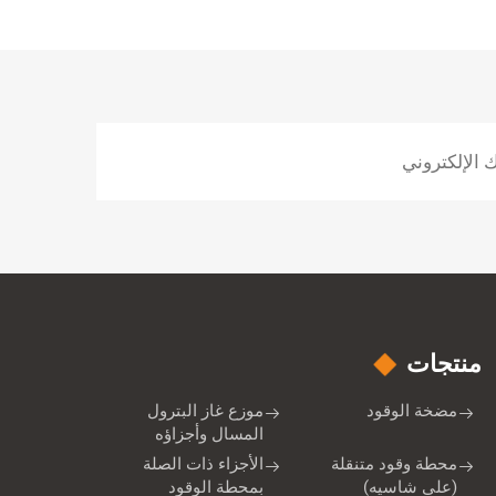
منتجات
مضخة الوقود
موزع غاز البترول
المسال وأجزاؤه
محطة وقود متنقلة
الأجزاء ذات الصلة
(على شاسيه)
بمحطة الوقود