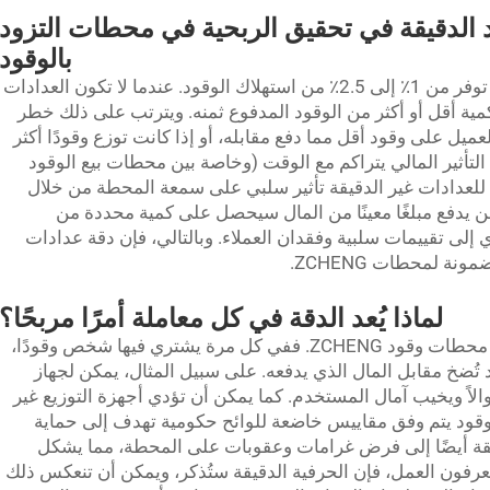
د الدقيقة في تحقيق الربحية في محطات التزود
بالوقود
عدادات وقود دقيقة لمحطة وقود ZCHENG، توفر من 1٪ إلى 2.5٪ من استهلاك الوقود. عندما لا تكون العدادات
ية أقل أو أكثر من الوقود المدفوع ثمنه. ويترتب على ذلك خطر
يل على وقود أقل مما دفع مقابله، أو إذا كانت توزع وقودًا أكثر
 التأثير المالي يتراكم مع الوقت (وخاصة بين محطات بيع الوقود
ن للعدادات غير الدقيقة تأثير سلبي على سمعة المحطة من خلال
من يدفع مبلغًا معينًا من المال سيحصل على كمية محددة من
 إلى تقييمات سلبية وفقدان العملاء. وبالتالي، فإن دقة عدادات
نة لمحطات ZCHENG.
لماذا يُعد الدقة في كل معاملة أمرًا مربحًا؟
الدقة في كل معاملة أمرٌ بالغ الأهمية لتشغيل محطات وقود ZCHENG. ففي كل مرة يشتري فيها شخص وقودًا،
 تُضخ مقابل المال الذي يدفعه. على سبيل المثال، يمكن لجهاز
والاً ويخيب آمال المستخدم. كما يمكن أن تؤدي أجهزة التوزيع غير
لوقود يتم وفق مقاييس خاضعة للوائح حكومية تهدف إلى حماية
قيقة أيضًا إلى فرض غرامات وعقوبات على المحطة، مما يشكل
 يعرفون العمل، فإن الحرفية الدقيقة ستُذكر، ويمكن أن تنعكس ذلك