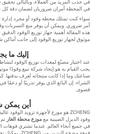
في جذب المزيد من العملاء، وبالتالي تحقيق ن
في المحطة أمران ضروريان لضمان دقة كل عم
سواء كنت تمتلك محطة وقود أو مجرد إدارة ت
أمر ضروري. ويمكن أن يوفر منع التسربات وق
هذه المقالة أهمية جهاز توزيع الوقود الدقيق 
موثوق لجهاز توزيع الوقود إلى جانب أماكن 
إليك ما يج
عند اختيار مصنّع لمعدات توزيع الوقود لنشاط
يجب القيام به هو إيجاد شركة تبيع وقودًا موثوق
صناعتك وما إذا كانت منتجاته تُعرف بدقتها. ك
الشراء. إن البائع الذي يوفر تدريبًا أو دعمً
قصوى.
أين يمكن شر
وقود الديزل الصينية مع
موزع محطة الغاز
تم 
في جميع أنحاء العالم. عندما تشتري فوهات ا
فوهة مضخة البن