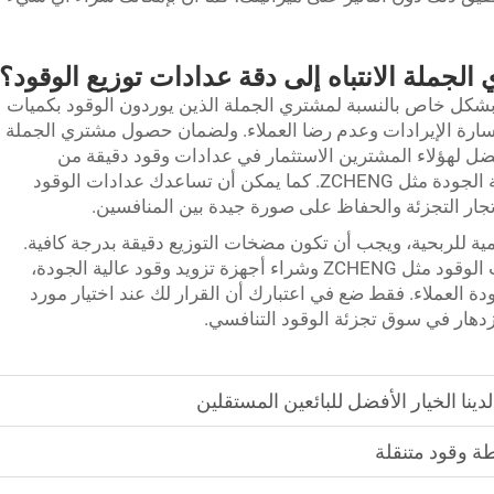
لجملة الانتباه إلى دقة عدادات توزيع الوقود؟
بشكل خاص بالنسبة لمشتري الجملة الذين يوردون الوقود بكميات
خسارة الإيرادات وعدم رضا العملاء. ولضمان حصول مشتري الجملة
ضل لهؤلاء المشترين الاستثمار في عدادات وقود دقيقة من
موردين موثوقين لمضخات توزيع الوقود عالية الجودة مثل ZCHENG. كما يمكن أن تساعدك عدادات الوقود
ار التجزئة والحفاظ على صورة جيدة بين المنافسين.
لأهمية للربحية، ويجب أن تكون مضخات التوزيع دقيقة بدرجة كافية.
من خلال اختيار مورد ممتاز لمضخات محطات الوقود مثل ZCHENG وشراء أجهزة تزويد وقود عالية الجودة،
 العملاء. فقط ضع في اعتبارك أن القرار لك عند اختيار مورد
دهار في سوق تجزئة الوقود التنافسي.
دينا الخيار الأفضل للبائعين المستقلين
ة وقود متنقلة