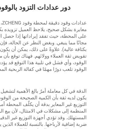
دور عدادات التزود بالوقو
معايرة بشكل صحيح، يلاحظ العميل تزويده بكم
على المحطة، حيث تفقد إيراداتها إذا حصل العم
مجانًا مما ينبغي. وبغض النظر عن الحالة، فإن
بكثافة عالية). علاوةً على ذلك، يمكن أن يكو
تقويض ثقة العملاء وولائهم. فهناك توقع بأن 
الوقود، وأي فشل في تلبية هذا التوقع قد يؤدي
الوقود تلعب دورًا مهمًا في كفالة الربحية المضمو
يكون لديه ثقة بأن الكمية الصحيحة من الوقود
التوزيع غير المعاير بدقة أن يكلّف المحطة أم
المنظمة إلى مشكلات في الامتثال، لأن بيع ا
المستهلك. وقد تؤدي أجهزة التوزيع غير الد
ضربة إضافية لأرباحها. بالنسبة للعملاء الذين