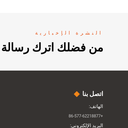
النشرة الإخبارية
من فضلك اترك رسالة م
اتصل بنا
الهاتف:
+86-577-62218877
البريد الإلكتروني: