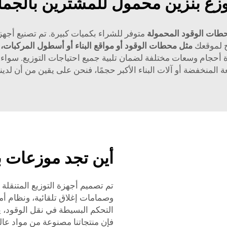
زع بنزين محمول للمشترين بالجمل
طات الوقود المحمولة
متوفر للشراء بكميات كبيرة. تم تصنيع أجهزة
اح لموقعك
مثل محطات الوقود أو مواقع البناء أو أسطول المركبات، ف
دة أحجام وسعات مختلفة لضمان تلبية جميع احتياجات التوزيع. سوا
المنخفضة أو آلات البناء الأكبر حجمًا، فنحن على يقين من أن لدين
أين تجد موزعات ب
تم تصميم أجهزة التوزيع المتنقلة 
وصمامات إغلاق تلقائية، ونظام أم
التحكم البسيطة في نقل الوقود، ي
فإن منتجاتنا مصنوعة من مواد عا