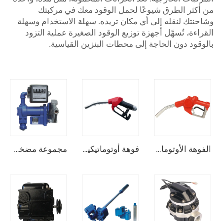
من أكثر الطرق شيوعًا لحمل الوقود معك في مركبتك
وشاحنتك لنقله إلى أي مكان تريده. سهلة الاستخدام وسهلة
القراءة، تُسهّل أجهزة توزيع الوقود الصغيرة عملية التزود
بالوقود دون الحاجة إلى محطات البنزين القياسية.
الفوهة الأوتوماتيكية ZCN-11F
فوهة أوتوماتيكية ZCN(XD)-80
مجموعة مضخة التحويل الكهربائية المقاومة للانفجار ZCETP-75A