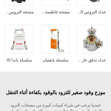
عداد التروس البيضوية ZCOGM-P
مضخة غاطسة ZCSP-250L-B
مضخة التروس ZCP-TK2
سلسلة يانغتيان
سلسلة باندا III
عداد تدفق غاز البترول المسال
موزع وقود صغير للتزود بالوقود بكفاءة أثناء التنقل
عندما ترغب في شراء كميات كبيرة من مضخات التزود
بالوقود الصغيرة عالية الجودة بسعر الجملة، هل تفكر في