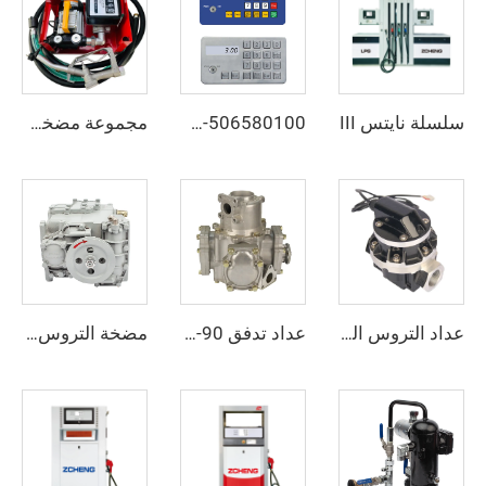
سلسلة نايتس III
ZCP-YB-506580100
مجموعة مضخة التحويل الكهربائية ZCETP-60L
عداد التروس البيضوية ZCOGM-P
عداد تدفق ZCM-90
مضخة التروس ZCP-90