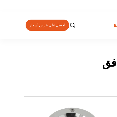

ة
احصل على عرض أسعار
دفق