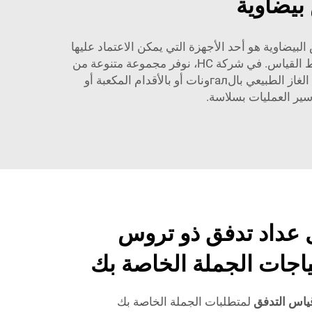
بيضاوية
بيضاوية هو أحد الأجهزة التي يمكن الاعتماد عليها
نظرًا لموثوقيته وكفاءته. وبفضل نظام التروس البيضاوية، يستطيع هذا العداد تقديم قياسات دقيقة بغض النظر عن وسط القياس. في شركة HC، نوفر مجموعة متنوعة من
حلول عدادات التدفق ذات التروس البيضاوية لتتناسب مع جميع أنواع التطبيقات ومتطلبات المساحة. سواء تم قياس الغاز الطبيعي بالгалونات أو بالأقدام المكعبة أو
ل عداد تدفق ذو تروس
تياجات الجملة الخاصة بك
قياس التدفق
لمتطلبات الجملة الخاصة بك