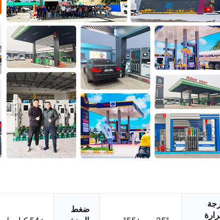
جة
ضغط
ارة