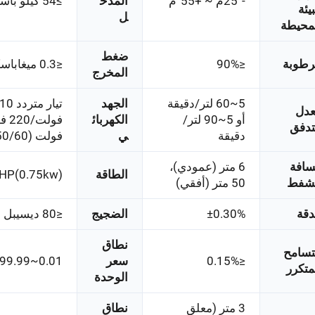
-25°م ~ +55°م
المدخ
≥54 كيلو باسكال
بيئة
ل
محيطة
ضغط
رطوبة
≤90%
≤0.3 ميغاباسكال
المخرج
5~60 لتر/دقيقة
الجهد
تيار مترد
دل
أو 5~90 لتر/
الكهربائ
تدفق
دقيقة
ي
فولت (50/60 هرتز)
افة
6 متر (عمودي)،
الطاقة
HP(0.75kw)
لشفط
50 متر (أفقي)
دقة
±0.30%
الضجيج
≤80 ديسيبل (فئة A)
نطاق
تسامح
≤0.15%
سعر
0.01~999.99
متكرر
الوحدة
3 متر (معلق
نطاق