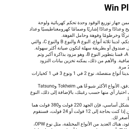
ن جهاز توزيع الوقود وحدة تحكم كهربائية ولوحة
عدادًا وعدادًا إشاريًا وصمامًا كهرومغناطيسيًا وعداد
ًا وخرطومًا وفوهة وحامل الفوهة.
بالنسبة لوحدة التحكم، لدينا ثلاثة أنواع، النوع A والنوع B والنوع C، والتي
ل صندوق أو بطريقة سهلة لتكون صيانة أكثر سهولة.
وبالبناء على النوع A، قمنا بتطوير النوع B، وهو مزود بذاكرة أكبر وتم
فية. والأهم من ذلك، يمكنه تخزين بيانات التزود
بالنسبة للشاشة، لدينا أنواع منفصلة، نوع 2 في 1 ونوع 3 في 1 كخيارات
المضخة وعداد التدفق، الأنواع الأكثر شيوعًا هي Tokheim وTatsuno
 ويمكنك اختيار أي منها حسب رغبتك، بالإضافة إلى ذلك، النوع
.
بالنسبة للمحرك، بشكل أساسي، فإن الجهد 220 فولت و380 فولت هما
الأكثر شيوعًا، ولكن إذا كنت بحاجة إلى 12 فولت أو 24 فولت، فسنقوم
أصغر لك.
بالنسبة لفوهة الوقود، هناك العديد من الأنواع المختلفة، مثل نوع OPW،