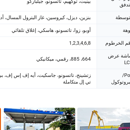
بينيت، توكهيم، تاتسونو، جيلباركو
تدفق
توسطة
بنزين، ديزل، كيروسين، غاز البترول المسال، أدي
هة
أوبو، زوا، تاتسونو، هاسكي، إغلاق تلقائي
م الخرطوم
1,2,3,4,6,8
اشة عرض
664، 885، رقمي، ميكانيكي
LC
Pos/
زتشينج، تاتسونو، جاسكيت، أيه إف إس إف، ب
بروتوكول
تي إل متكاملة