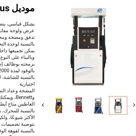
موديل Win Plus
بشكل قياسي، يتضم
عرض ولوحة مفاتيح و
تدفق ومضخة ومحرك
يمكن تجميعها داخ
برمجته بوظائف إضا
بالوقود لمدة 2000 مرة.
اختيارية.
وBennett،
الغاطس متاح أيضًا
بتوصية تصميمات 