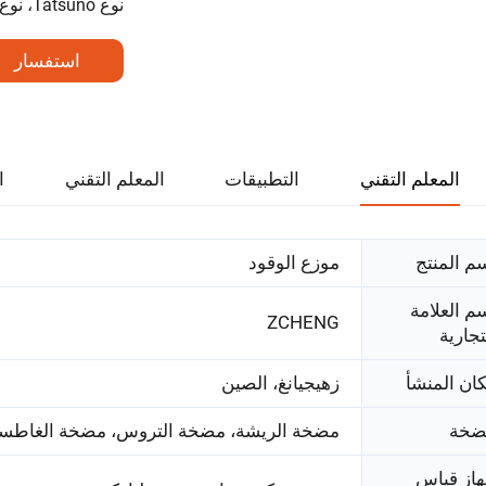
نوع Tatsuno، نوع ZVA، أي نوع تحتاجه، يسعدنا أن نلبي رغبتك باختيارك.
استفسار
المعلم التقني
التطبيقات
المعلم التقني
ا
م المنتج
موزع الوقود
م العلامة
ZCHENG
تجارية
ان المنشأ
زهيجيانغ، الصين
ضخة
مضخة الريشة، مضخة التروس، مضخة الغاطس
از قياس