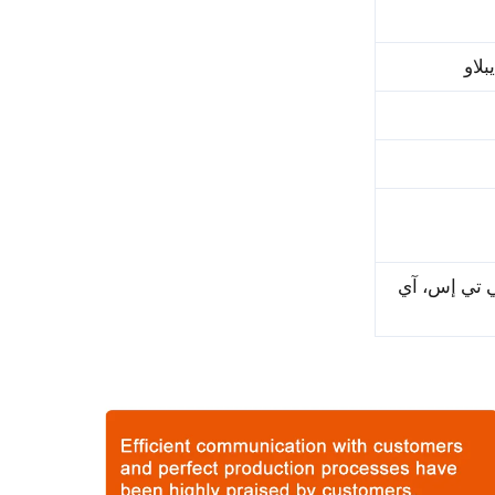
بلاو
ي تي إس، آي