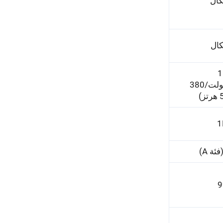
د 110
فولت/220 فولت/380
1