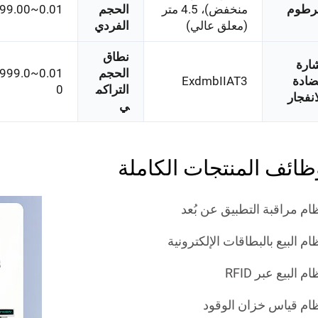
رطوم
منخفض)، 4.5 متر
الحجم
0.01~9,999.00
(معلق عالي)
الفردي
نطاق
ارة
الحجم
9,999.0
ادة
ExdmbIIAT3
التراكم
0
انفجار
ي
ظائف المنتجات الكاملة
ام مراقبة التطبيق عن بُعد
ام البيع بالبطاقات الإلكترونية
م البيع عبر RFID
ام قياس خزان الوقود