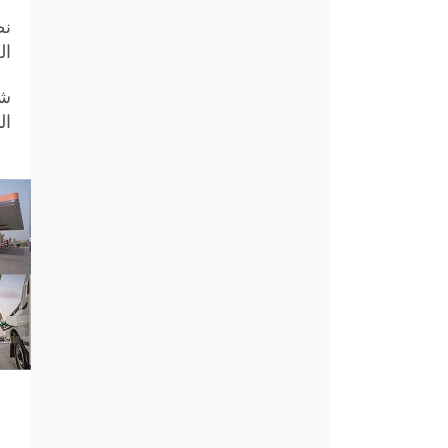
نظ
ال
ال