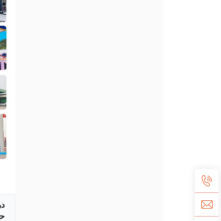
در
حر