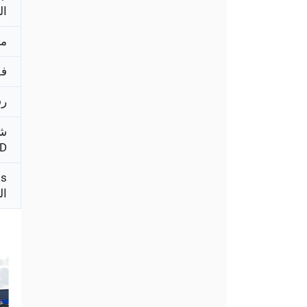
ال
م
فو
رق
ش
D
ال