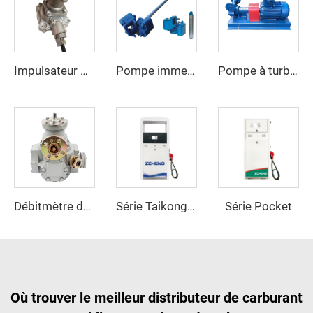
Impulsateur ZCPS-900
Pompe immergée ZCSP-250L-B
Pompe à turbine GPL
Série Pocket
Débitmètre de gaz propane
Série Taikong II
Où trouver le meilleur distributeur de carburant