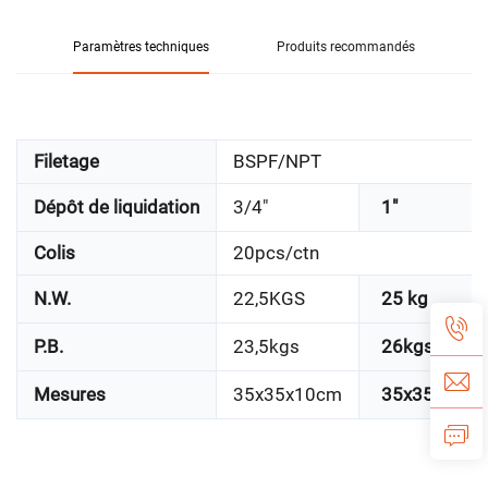
Paramètres techniques
Produits recommandés
Filetage
BSPF/NPT
Dépôt de liquidation
3/4"
1"
Colis
20pcs/ctn
N.W.
22,5KGS
25 kg
P.B.
23,5kgs
26kgs
Mesures
35x35x10cm
35x35x10c