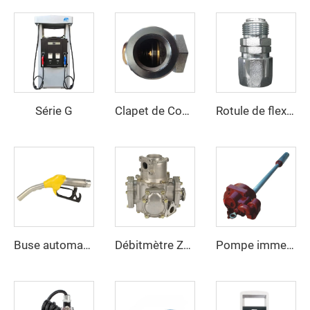
Série G
Clapet de Contrôle d'Angle ZCCV-01
Rotule de flexible ZCS-02
Buse automatique ZCN(XD)-120
Débitmètre ZCM-90
Pompe immergée ZCSP-250L-R