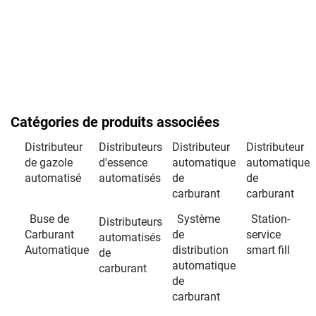
Catégories de produits associées
Distributeur
Distributeurs
Distributeur
Distributeur
de gazole
d'essence
automatique
automatique
automatisé
automatisés
de
de
carburant
carburant
Buse de
Système
Station-
Distributeurs
Carburant
de
service
automatisés
Automatique
distribution
smart fill
de
automatique
carburant
de
carburant