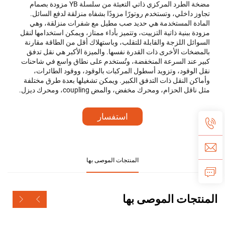
مضخة الطرد المركزي ذاتي التعبئة من سلسلة YB مزودة بصمام
تجاوز داخلي، وتستخدم روتورًا مزودًا بشفاه منزلقة لدفع السائل.
المادة المستخدمة هي حديد صب مطيل مع شفرات منزلقة، وهي
مزودة ببنية ذاتية التزييت، وتتميز بأداء ممتاز، ويمكن استخدامها لنقل
السوائل اللزجة والقابلة للتقلب، وباستهلاك أقل من الطاقة مقارنة
بالمضخات الأخرى ذات القدرة نفسها. والميزة الأكبر هي نقل تدفق
كبير عند السرعة المنخفضة، وتُستخدم على نطاق واسع في شاحنات
نقل الوقود، وتزويد أسطول المركبات بالوقود، ووقود الطائرات،
وأماكن النقل ذات التدفق الكبير. ويمكن تشغيلها بعدة طرق مختلفة
مثل ناقل الحزام، ومحرك مخفض، والمض coupling، ومحرك ديزل.
استفسار
المنتجات الموصى بها
المنتجات الموصى بها