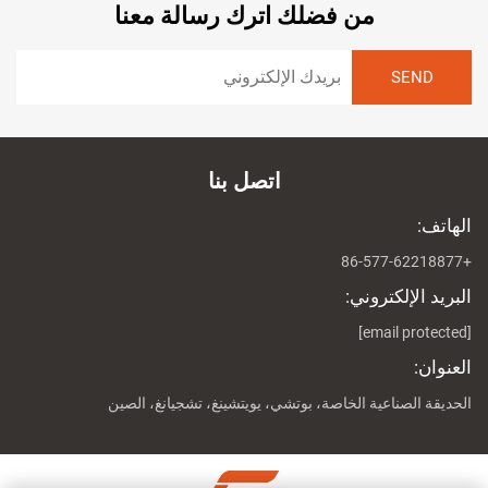
من فضلك اترك رسالة معنا
اتصل بنا
الهاتف:
+86-577-62218877
البريد الإلكتروني:
[email protected]
العنوان:
الحديقة الصناعية الخاصة، بوتشي، يويتشينغ، تشجيانغ، الصين