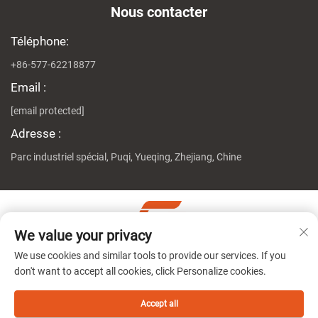
Nous contacter
Téléphone:
+86-577-62218877
Email :
[email protected]
Adresse :
Parc industriel spécial, Puqi, Yueqing, Zhejiang, Chine
We value your privacy
Copyright © Zhejiang Genuine Machine Co., Ltd. Tous droits
We use cookies and similar tools to provide our services. If you
réservés
Politique de confidentialité
don't want to accept all cookies, click Personalize cookies.
Accept all