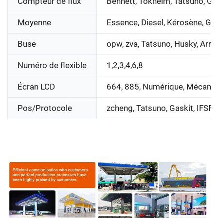
Compteur de flux
Bennett, Tokheim, Tatsuno, Gi
Moyenne
Essence, Diesel, Kérosène, GP
Buse
opw, zva, Tatsuno, Husky, Arr
Numéro de flexible
1,2,3,4,6,8
Écran LCD
664, 885, Numérique, Mécani
Pos/Protocole
zcheng, Tatsuno, Gaskit, IFSF, 