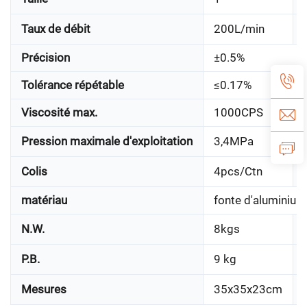
Taux de débit
200L/min
Précision
±0.5%
Tolérance répétable
≤0.17%
Viscosité max.
1000CPS
Pression maximale d'exploitation
3,4MPa
Colis
4pcs/Ctn
matériau
fonte d'aluminium
N.W.
8kgs
P.B.
9 kg
Mesures
35x35x23cm