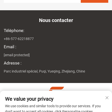
Nous contacter
Téléphone:
+86-577-62218877
Email :
[email protected]
Adresse :
Parc industriel spécial, Puqi, Yueqing, Zhejiang, Chine
We value your privacy
Copyright © Zhejiang Genuine Machine Co., Ltd. Tous droits
We use cookies and similar tools to provide our services. If you
réservés
Politique de confidentialité
don't want to accept all cookies, click Personalize cookies.