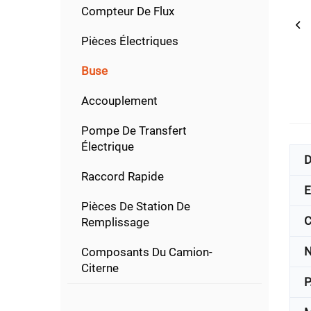
Compteur De Flux
Pièces Électriques
Buse
Accouplement
Pompe De Transfert
Électrique
D
Raccord Rapide
E
Pièces De Station De
C
Remplissage
N
Composants Du Camion-
Citerne
P