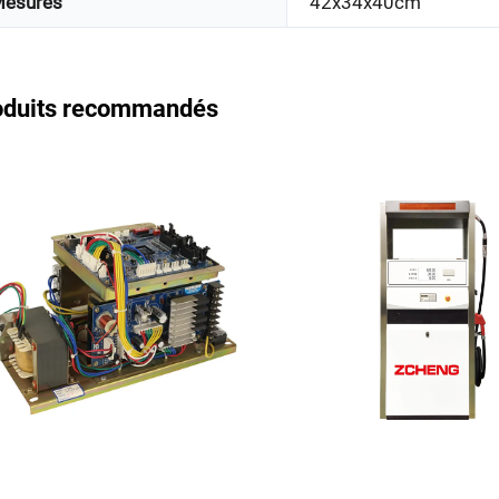
esures
42x34x40cm
oduits recommandés