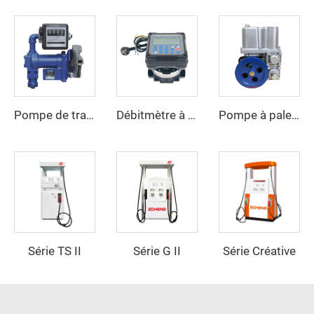
Pompe de transfert électrique antidéflagrante ZCETP-75A
Débitmètre à engrenages ovales ZCOGM-Q
Pompe à palettes ZCP-50-B
Série TS II
Série G II
Série Créative